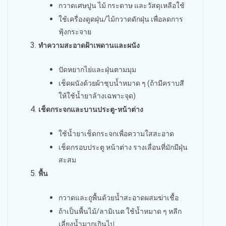
กวาดเศษปูน ไม้ กระดาษ และวัสดุเหลือใช้
ใช้เครื่องดูดฝุ่น/ไม้กวาดดักฝุ่น เพื่อลดการ
ฟุ้งกระจาย
ทำความสะอาดฝ้าเพดานและผนัง
ปัดหยากไย่และฝุ่นตามมุม
เช็ดผนังด้วยผ้าชุบน้ำหมาด ๆ (ถ้ามีคราบสี
ให้ใช้น้ำยาล้างเฉพาะจุด)
เช็ดกระจกและบานประตู-หน้าต่าง
ใช้น้ำยาเช็ดกระจกเพื่อความใสสะอาด
เช็ดกรอบประตู หน้าต่าง รางเลื่อนที่มักมีฝุ่น
สะสม
พื้น
กวาดและถูพื้นด้วยน้ำสะอาดผสมฆ่าเชื้อ
ถ้าเป็นพื้นไม้/ลามิเนต ใช้น้ำหมาด ๆ หลีก
เลี่ยงน้ำมากเกินไป