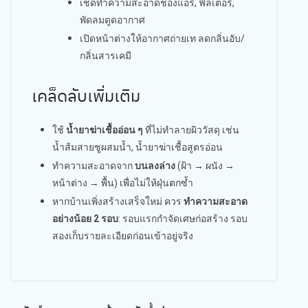
เช็ดทำความสะอาดช่องแอร์, ฟิลเตอร์,
พัดลมดูดอากาศ
เปิดหน้าต่างให้อากาศถ่ายเท ลดกลิ่นอับ/
กลิ่นสารเคมี
เคล็ดลับเพิ่มเติม
ใช้
น้ำยาฆ่าเชื้ออ่อน ๆ
ที่ไม่ทำลายผิววัสดุ เช่น
น้ำส้มสายชูผสมน้ำ, น้ำยาฆ่าเชื้อสูตรอ่อน
ทำความสะอาดจาก
บนลงล่าง
(ฝ้า → ผนัง →
หน้าต่าง → พื้น) เพื่อไม่ให้ฝุ่นตกซ้ำ
หากบ้านเพิ่งสร้างเสร็จใหม่ ควร
ทำความสะอาด
อย่างน้อย 2 รอบ
: รอบแรกกำจัดเศษก่อสร้าง รอบ
สองเก็บรายละเอียดก่อนเข้าอยู่จริง