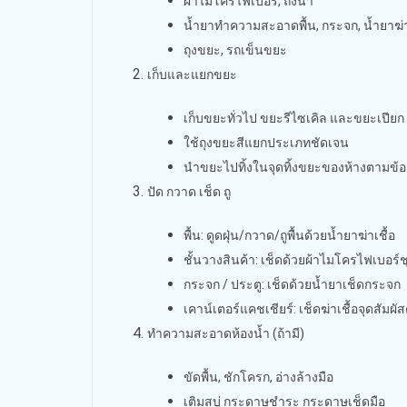
ผ้าไมโครไฟเบอร์, ถังน้ำ
น้ำยาทำความสะอาดพื้น, กระจก, น้ำยาฆ่า
ถุงขยะ, รถเข็นขยะ
เก็บและแยกขยะ
เก็บขยะทั่วไป ขยะรีไซเคิล และขยะเปียก (
ใช้ถุงขยะสีแยกประเภทชัดเจน
นำขยะไปทิ้งในจุดทิ้งขยะของห้างตามข
ปัด กวาด เช็ด ถู
พื้น: ดูดฝุ่น/กวาด/ถูพื้นด้วยน้ำยาฆ่าเชื้อ
ชั้นวางสินค้า: เช็ดด้วยผ้าไมโครไฟเบอร์ชุ
กระจก / ประตู: เช็ดด้วยน้ำยาเช็ดกระจก
เคาน์เตอร์แคชเชียร์: เช็ดฆ่าเชื้อจุดสัมผัส
ทำความสะอาดห้องน้ำ (ถ้ามี)
ขัดพื้น, ชักโครก, อ่างล้างมือ
เติมสบู่ กระดาษชำระ กระดาษเช็ดมือ