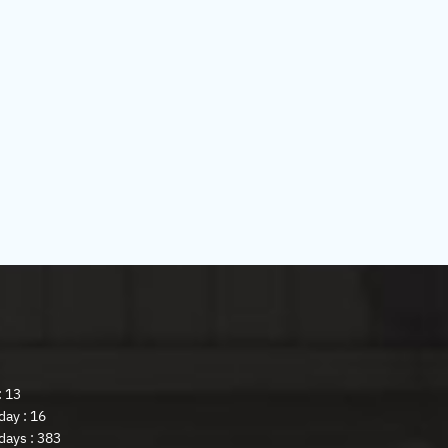
: 13
day : 16
days : 383