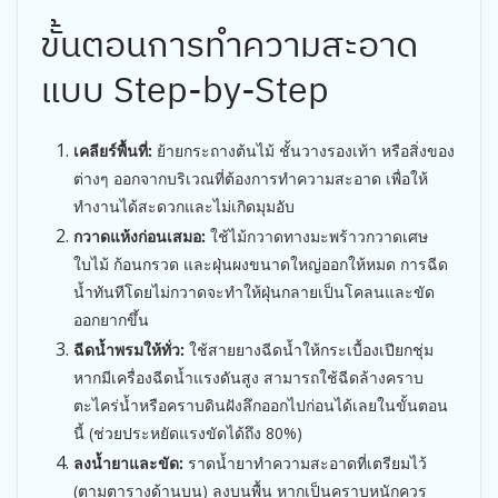
ขั้นตอนการทำความสะอาด
แบบ Step-by-Step
เคลียร์พื้นที่:
ย้ายกระถางต้นไม้ ชั้นวางรองเท้า หรือสิ่งของ
ต่างๆ ออกจากบริเวณที่ต้องการทำความสะอาด เพื่อให้
ทำงานได้สะดวกและไม่เกิดมุมอับ
กวาดแห้งก่อนเสมอ:
ใช้ไม้กวาดทางมะพร้าวกวาดเศษ
ใบไม้ ก้อนกรวด และฝุ่นผงขนาดใหญ่ออกให้หมด การฉีด
น้ำทันทีโดยไม่กวาดจะทำให้ฝุ่นกลายเป็นโคลนและขัด
ออกยากขึ้น
ฉีดน้ำพรมให้ทั่ว:
ใช้สายยางฉีดน้ำให้กระเบื้องเปียกชุ่ม
หากมีเครื่องฉีดน้ำแรงดันสูง สามารถใช้ฉีดล้างคราบ
ตะไคร่น้ำหรือคราบดินฝังลึกออกไปก่อนได้เลยในขั้นตอน
นี้ (ช่วยประหยัดแรงขัดได้ถึง 80%)
ลงน้ำยาและขัด:
ราดน้ำยาทำความสะอาดที่เตรียมไว้
(ตามตารางด้านบน) ลงบนพื้น หากเป็นคราบหนักควร