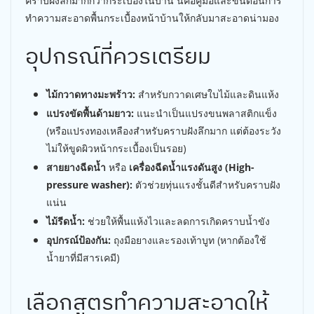
คราบฝังลึกมากกว่ากระเบื้องในบ้าน นี่คือคู่มือและขั้นตอนการ
ทำความสะอาดพื้นกระเบื้องหน้าบ้านให้กลับมาสะอาดน่ามอง
อุปกรณ์ที่ควรเตรียม
ไม้กวาดทางมะพร้าว:
สำหรับกวาดเศษใบไม้และดินแห้ง
แปรงขัดพื้นด้ามยาว:
แนะนำเป็นแปรงขนพลาสติกแข็ง
(หรือแปรงทองเหลืองสำหรับคราบฝังลึกมาก แต่ต้องระวัง
ไม่ให้ขูดผิวหน้ากระเบื้องเป็นรอย)
สายยางฉีดน้ำ
หรือ
เครื่องฉีดน้ำแรงดันสูง (High-
pressure washer):
ตัวช่วยทุ่นแรงชั้นดีสำหรับคราบฝัง
แน่น
ไม้รีดน้ำ:
ช่วยให้พื้นแห้งไวและลดการเกิดคราบน้ำขัง
อุปกรณ์ป้องกัน:
ถุงมือยางและรองเท้าบูท (หากต้องใช้
น้ำยาที่มีสารเคมี)
เลือกสูตรทำความสะอาดให้