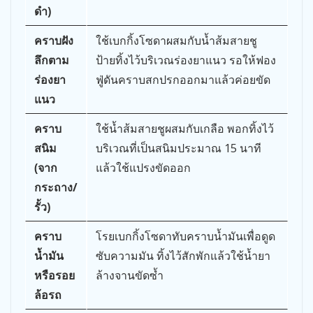
ดำ)
คราบฝัง
ใช้เบกกิ้งโซดาผสมกับน้ำส้มสายชู
ลึกตาม
ป้ายทิ้งไว้บริเวณร่องยาแนว รอให้ฟอง
ร่องยา
ฟู่ดันคราบสกปรกออกมาแล้วค่อยขัด
แนว
คราบ
ใช้น้ำส้มสายชูผสมกับเกลือ พอกทิ้งไว้
สนิม
บริเวณที่เป็นสนิมประมาณ 15 นาที
(จาก
แล้วใช้แปรงขัดออก
กระถาง/
รั้ว)
คราบ
โรยเบกกิ้งโซดาทับคราบน้ำมันเพื่อดูด
น้ำมัน
ซับความมัน ทิ้งไว้สักพักแล้วใช้น้ำยา
หรือรอย
ล้างจานขัดซ้ำ
ล้อรถ