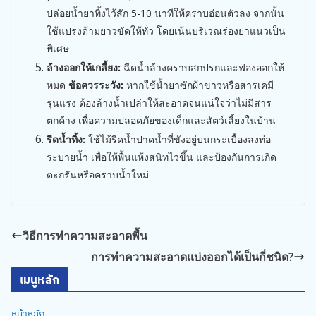
ปล่อยน้ำยาทิ้งไว้สัก 5-10 นาทีให้คราบอ่อนตัวลง จากนั้น
ใช้แปรงด้ามยาวขัดให้ทั่ว โดยเน้นบริเวณร่องยาแนวเป็น
พิเศษ
ล้างออกให้เกลี้ยง:
ฉีดน้ำล้างคราบสกปรกและฟองออกให้
หมด
ข้อควรระวัง:
หากใช้น้ำยาซักผ้าขาวหรือสารเคมี
รุนแรง ต้องล้างน้ำเปล่าให้สะอาดจนแน่ใจว่าไม่มีสาร
ตกค้าง เพื่อความปลอดภัยของเด็กและสัตว์เลี้ยงในบ้าน
รีดน้ำทิ้ง:
ใช้ไม้รีดน้ำปาดน้ำที่ขังอยู่บนกระเบื้องลงท่อ
ระบายน้ำ เพื่อให้พื้นแห้งสนิทไวขึ้น และป้องกันการเกิด
ตะกรันหรือคราบน้ำใหม่
วิธีการทำความสะอาดพื้น
การทำความสะอาดแบ่งออกได้เป็นกี่ชนิด?
เมนูหลัก
หน้าหลัก