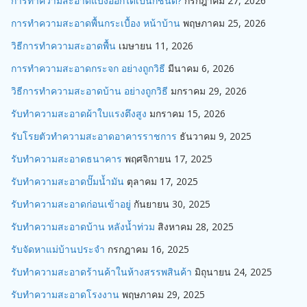
การทำความสะอาดแบ่งออกได้เป็นกี่ชนิด?
กรกฎาคม 27, 2026
การทำความสะอาดพื้นกระเบื้อง หน้าบ้าน
พฤษภาคม 25, 2026
วิธีการทำความสะอาดพื้น
เมษายน 11, 2026
การทำความสะอาดกระจก อย่างถูกวิธี
มีนาคม 6, 2026
วิธีการทำความสะอาดบ้าน อย่างถูกวิธี
มกราคม 29, 2026
รับทำความสะอาดผ้าใบแรงตึงสูง
มกราคม 15, 2026
รับโรยตัวทำความสะอาดอาคารราชการ
ธันวาคม 9, 2025
รับทำความสะอาดธนาคาร
พฤศจิกายน 17, 2025
รับทำความสะอาดปั๊มน้ำมัน
ตุลาคม 17, 2025
รับทำความสะอาดก่อนเข้าอยู่
กันยายน 30, 2025
รับทำความสะอาดบ้าน หลังน้ำท่วม
สิงหาคม 28, 2025
รับจัดหาแม่บ้านประจำ
กรกฎาคม 16, 2025
รับทำความสะอาดร้านค้าในห้างสรรพสินค้า
มิถุนายน 24, 2025
รับทำความสะอาดโรงงาน
พฤษภาคม 29, 2025