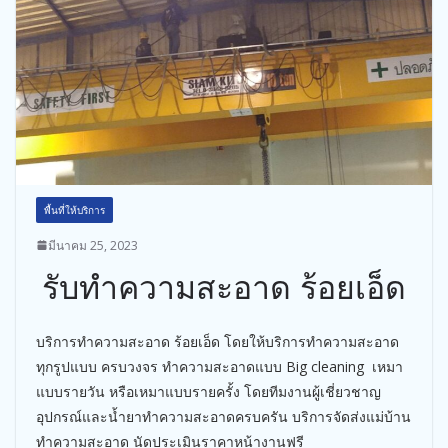
พื้นที่ให้บริการ
มีนาคม 25, 2023
รับทำความสะอาด ร้อยเอ็ด
บริการทำความสะอาด ร้อยเอ็ด โดยให้บริการทำความสะอาด
ทุกรูปแบบ ครบวงจร ทำความสะอาดแบบ Big cleaning เหมา
แบบรายวัน หรือเหมาแบบรายครั้ง โดยทีมงานผู้เชี่ยวชาญ
อุปกรณ์และน้ำยาทำความสะอาดครบครัน บริการจัดส่งแม่บ้าน
ทำความสะอาด นัดประเมินราคาหน้างานฟรี