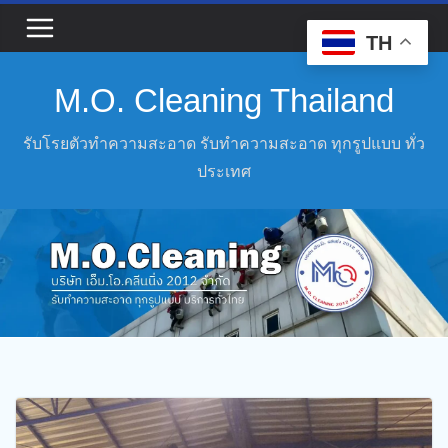
Skip
to
TH
content
M.O. Cleaning Thailand
รับโรยตัวทำความสะอาด รับทำความสะอาด ทุกรูปแบบ ทั่ว
ประเทศ