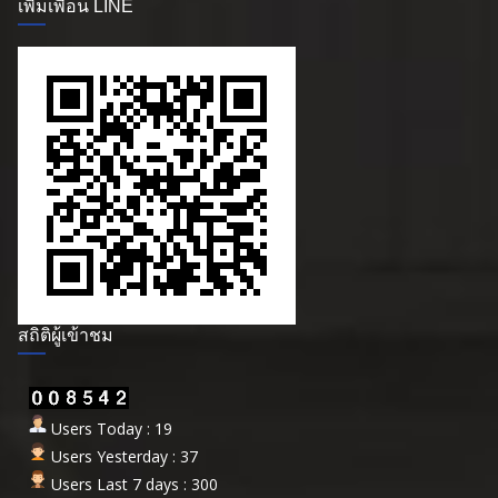
เพิ่มเพื่อน LINE
สถิติผู้เข้าชม
Users Today : 19
Users Yesterday : 37
Users Last 7 days : 300