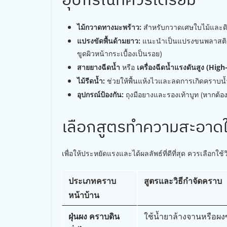
ไม้กวาดทางมะพร้าว:
สำหรับกวาดเศษใบไม้และดิ
แปรงขัดพื้นด้ามยาว:
แนะนำเป็นแปรงขนพลาสติกแข
ขูดผิวหน้ากระเบื้องเป็นรอย)
สายยางฉีดน้ำ
หรือ
เครื่องฉีดน้ำแรงดันสูง (Hig
ไม้รีดน้ำ:
ช่วยให้พื้นแห้งไวและลดการเกิดคราบน้
อุปกรณ์ป้องกัน:
ถุงมือยางและรองเท้าบูท (หากต้องใ
เลือกสูตรทำความสะอาด
เพื่อให้ประหยัดแรงและได้ผลลัพธ์ที่ดีที่สุด ควรเลื
ประเภทคราบ
สูตรและวิธีกำจัดคราบ
หน้าบ้าน
ฝุ่นผง คราบดิน
ใช้น้ำยาล้างจานหรือ