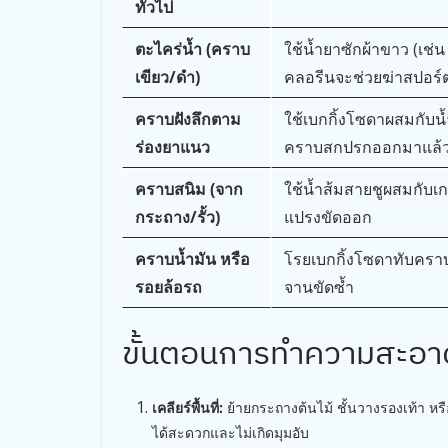
ทั่วไป
ตะไคร่น้ำ (คราบ
ใช้น้ำยาซักผ้าขาว (เช่น
เขียว/ดำ)
คลอรีนจะช่วยฆ่าสปอร์ตะไ
คราบฝังลึกตาม
ใช้เบกกิ้งโซดาผสมกับน้
ร่องยาแนว
คราบสกปรกออกมาแล้ว
คราบสนิม (จาก
ใช้น้ำส้มสายชูผสมกับเก
กระถาง/รั้ว)
แปรงขัดออก
คราบน้ำมัน หรือ
โรยเบกกิ้งโซดาทับคราบน้
รอยล้อรถ
จานขัดซ้ำ
ขั้นตอนการทำความสะอา
เคลียร์พื้นที่:
ย้ายกระถางต้นไม้ ชั้นวางรองเท้า หร
ได้สะดวกและไม่เกิดมุมอับ