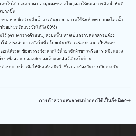
ศษใบไม้ ก้อนกรวด และฝุ่นผงขนาดใหญ่ออกให้หมด การฉีดน้ำทันที
กยากขึ้น
ยกชุ่ม หากมีเครื่องฉีดน้ำแรงดันสูง สามารถใช้ฉีดล้างคราบตะไคร่น้ำ
(ช่วยประหยัดแรงขัดได้ถึง 80%)
มไว้ (ตามตารางด้านบน) ลงบนพื้น หากเป็นคราบหนักควรปล่อย
ั้นใช้แปรงด้ามยาวขัดให้ทั่ว โดยเน้นบริเวณร่องยาแนวเป็นพิเศษ
งออกให้หมด
ข้อควรระวัง:
หากใช้น้ำยาซักผ้าขาวหรือสารเคมีรุนแรง
้าง เพื่อความปลอดภัยของเด็กและสัตว์เลี้ยงในบ้าน
ลงท่อระบายน้ำ เพื่อให้พื้นแห้งสนิทไวขึ้น และป้องกันการเกิดตะกรัน
การทำความสะอาดแบ่งออกได้เป็นกี่ชนิด?