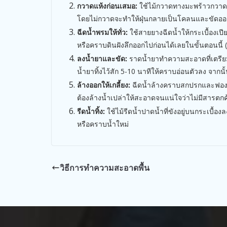
กวาดแห้งก่อนเสมอ:
ใช้ไม้กวาดทางมะพร้าวกวาดเ
โดยไม่กวาดจะทำให้ฝุ่นกลายเป็นโคลนและขัดออ
ฉีดน้ำพรมให้ทั่ว:
ใช้สายยางฉีดน้ำให้กระเบื้องเปี
หรือคราบดินฝังลึกออกไปก่อนได้เลยในขั้นตอนนี้ 
ลงน้ำยาและขัด:
ราดน้ำยาทำความสะอาดที่เตรีย
น้ำยาทิ้งไว้สัก 5-10 นาทีให้คราบอ่อนตัวลง จากน
ล้างออกให้เกลี้ยง:
ฉีดน้ำล้างคราบสกปรกและฟอ
ต้องล้างน้ำเปล่าให้สะอาดจนแน่ใจว่าไม่มีสารตกค
รีดน้ำทิ้ง:
ใช้ไม้รีดน้ำปาดน้ำที่ขังอยู่บนกระเบื้อง
หรือคราบน้ำใหม่
วิธีการทำความสะอาดพื้น