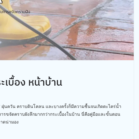
บื้อง หน้าบ้าน
าศ ฝุ่นควัน คราบดินโคลน และบางครั้งก็มีความชื้นจนเกิดตะไคร่น้ำ
รขจัดคราบฝังลึกมากกว่ากระเบื้องในบ้าน นี่คือคู่มือและขั้นตอน
อาดน่ามอง